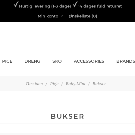
Hurtig levering (1-3 dage)
14 dages fuld returret
Min konto
Ønskeliste
(0)
PIGE
DRENG
SKO
ACCESSORIES
BRAND
Forsiden
/
Pige
/
Baby-Mini
/
Bukser
BUKSER