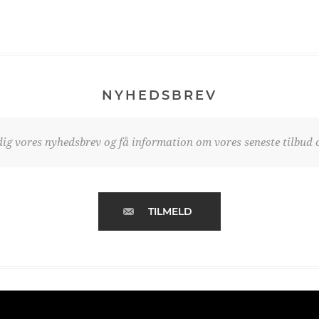
NYHEDSBREV
dig vores nyhedsbrev og få information om vores seneste tilbud o
TILMELD