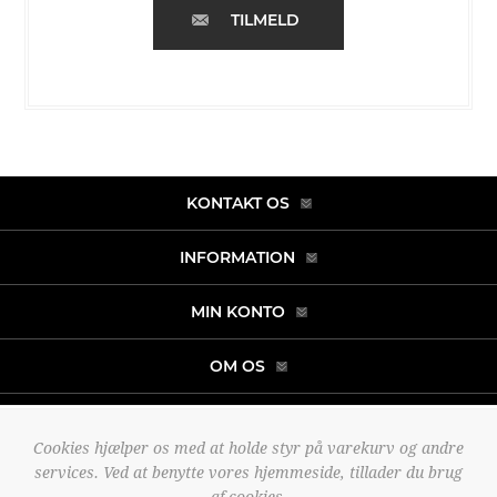
TILMELD
KONTAKT OS
INFORMATION
MIN KONTO
OM OS
Cookies hjælper os med at holde styr på varekurv og andre
Copyright © 2026 noah-fashion.dk. Alle rettigheder forbeholdt.
services. Ved at benytte vores hjemmeside, tillader du brug
Powered by
nopCommerce