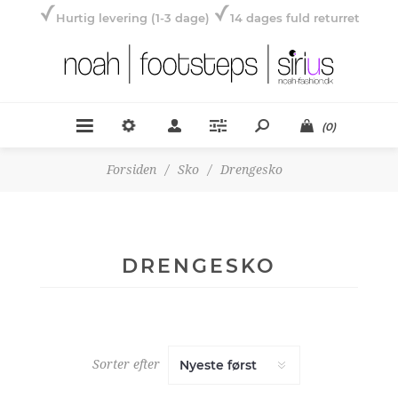
Hurtig levering (1-3 dage)
14 dages fuld returret
(0)
Forsiden
/
Sko
/
Drengesko
DRENGESKO
Sorter efter